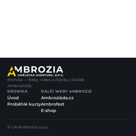
Kronika — fotky, videa a články z každé
Ambroziády.
KRONIKA
DALŠÍ WEBY AMBROZIE
Úvod
Ambroziáda.cz
Proběhlé kurzy
Ambrofest
E-shop
© UA Ambrozia o.p.s.