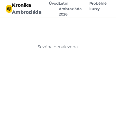
Úvod
Letní
Proběhlé
Kronika
📖
Ambroziáda
kurzy
Ambroziáda
2026
Sezóna nenalezena.