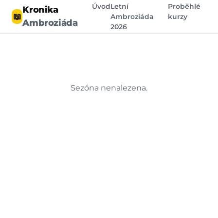
Úvod
Letní
Proběhlé
Kronika
📖
Ambroziáda
kurzy
Ambroziáda
2026
Sezóna nenalezena.