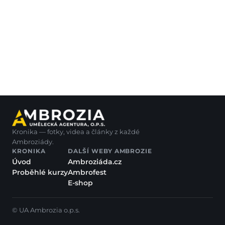
Kronika — fotky, videa a články z každé
Ambroziády.
KRONIKA
DALŠÍ WEBY AMBROZIE
Úvod
Ambroziáda.cz
Proběhlé kurzy
Ambrofest
E-shop
© UA Ambrozia o.p.s.