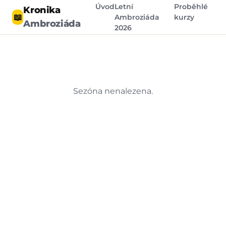
Úvod
Letní
Proběhlé
Kronika
📖
Ambroziáda
kurzy
Ambroziáda
2026
Sezóna nenalezena.