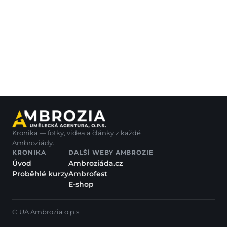
Kronika — fotky, videa a články z každé
Ambroziády.
KRONIKA
DALŠÍ WEBY AMBROZIE
Úvod
Ambroziáda.cz
Proběhlé kurzy
Ambrofest
E-shop
© UA Ambrozia o.p.s.