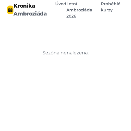
Úvod
Letní
Proběhlé
Kronika
📖
Ambroziáda
kurzy
Ambroziáda
2026
Sezóna nenalezena.