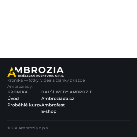
Kronika — fotky, videa a články z každé
Ambroziády.
KRONIKA
DALŠÍ WEBY AMBROZIE
Úvod
Ambroziáda.cz
Proběhlé kurzy
Ambrofest
E-shop
© UA Ambrozia o.p.s.