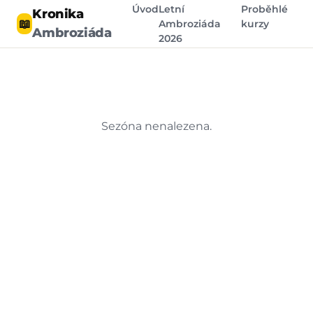
Úvod
Letní
Proběhlé
Kronika
📖
Ambroziáda
kurzy
Ambroziáda
2026
Sezóna nenalezena.