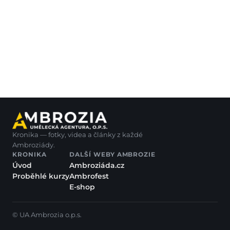
Kronika — fotky, videa a články z každé
Ambroziády.
KRONIKA
DALŠÍ WEBY AMBROZIE
Úvod
Ambroziáda.cz
Proběhlé kurzy
Ambrofest
E-shop
© UA Ambrozia o.p.s.