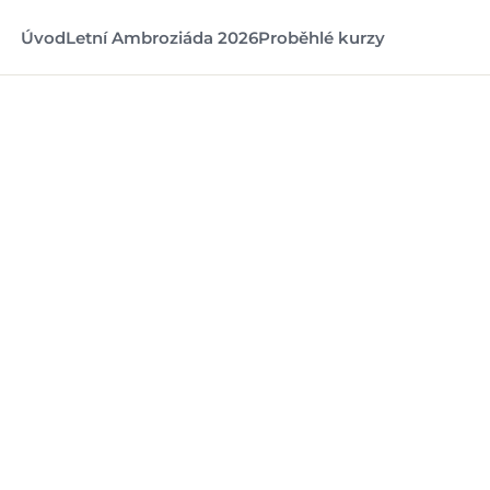
Úvod
Letní Ambroziáda 2026
Proběhlé kurzy