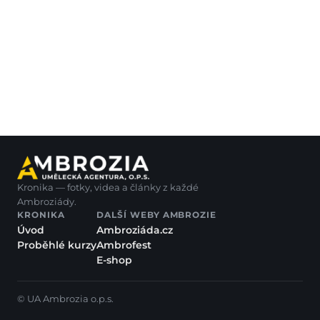
Kronika — fotky, videa a články z každé
Ambroziády.
KRONIKA
DALŠÍ WEBY AMBROZIE
Úvod
Ambroziáda.cz
Proběhlé kurzy
Ambrofest
E-shop
© UA Ambrozia o.p.s.