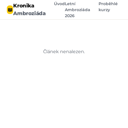
Úvod
Letní
Proběhlé
Kronika
📖
Ambroziáda
kurzy
Ambroziáda
2026
Článek nenalezen.