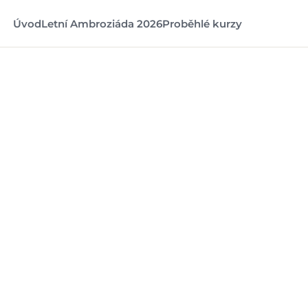
Úvod
Letní Ambroziáda 2026
Proběhlé kurzy