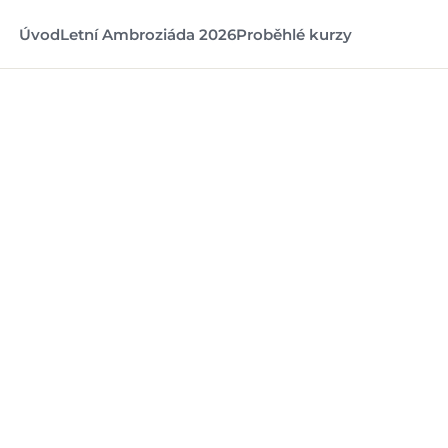
Úvod
Letní Ambroziáda 2026
Proběhlé kurzy